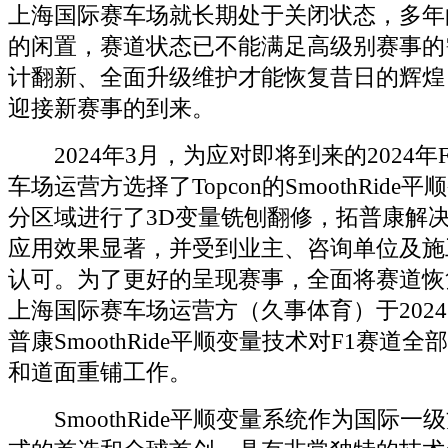
上海国际赛车场就长期处于关闭状态，多年
的闲置，赛道状态已不能满足高级别赛事的
计翻新、全面升级维护才能恢复昔日的辉煌
迎接新赛事的到来。
2024年3月，为应对即将到来的2024年
车场运营方选择了Topcon的SmoothRid
分区域进行了3D变量铣刨翻修，拓普康解
应用效果显著，并受到业主、咨询单位及施
认可。为了更好的呈现赛事，全面将赛道恢
上海国际赛车场运营方（久事体育）于2024
普康SmoothRide平顺变量技术对F1赛道
和道面重铺工作。
SmoothRide平顺变量系统作为国际一