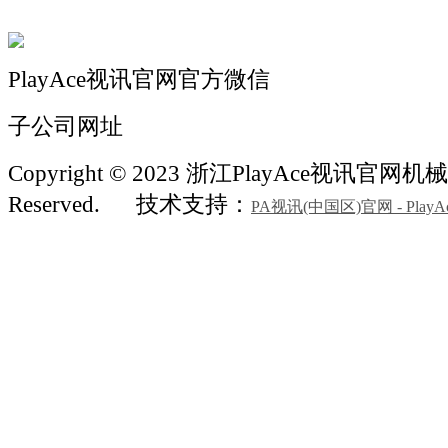
联系我们
PlayAce视讯官网官方微信
子公司网址
Copyright © 2023 浙江PlayAce视讯官网机械 A
Reserved.
技术支持：
PA视讯(中国区)官网 - PlayA