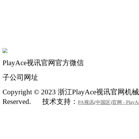
机械自动化
机械常识
联系我们
PlayAce视讯官网官方微信
子公司网址
Copyright © 2023 浙江PlayAce视讯官网机械 A
Reserved.
技术支持：
PA视讯(中国区)官网 - PlayA