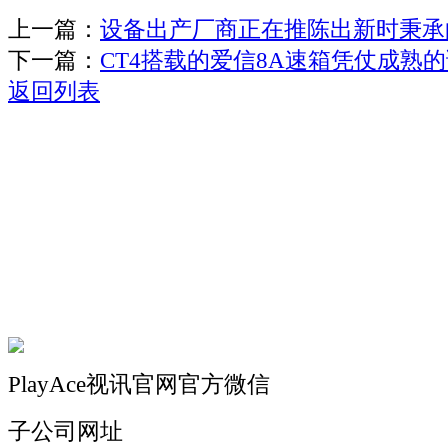
上一篇：
设备出产厂商正在推陈出新时秉承
下一篇：
CT4搭载的爱信8A速箱凭仗成熟
返回列表
关于我们
机械自动化
机械常识
联系我们
PlayAce视讯官网官方微信
子公司网址