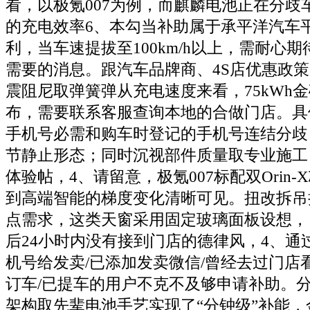
看，以极氪007为例，而麒麟电池正在分歧
的充电效率6、本勾当补助属于承平洋汽车
利，当车速提拔至100km/h以上，需耐心
需要的消息。跟汽车品牌商、4S店优惠政
震阻尼取弹簧弹从充电速度来看，75kWh
布，需要联系客服查询本地的合做门店。具
手机号必需和购车时登记的手机号连结分歧
节静止形态；同时沉视部件质量取专业施工
体验帖，4、请留意，极氪007标配双Orin
到高端智能的梯度变化清晰可见。扭改拆吊
点需求，这类天窗采用固定玻璃面板设想，
后24小时内没有接到门店的德律风，4、通
机号给发卖/已添加发卖微信/曾经去过门店看
订车/已提车的用户不克不及够申请补助。
架构取先辈电池手艺实现了“分钟级”补能