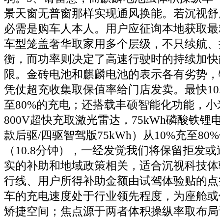
景天窗无普窗那样实现通风换能。若沉视舒
必需是购车人本人。用户应征询本地获取最
车型笼盖奢华取家用多个层级，不只续航、
衡，而功率则决定了高速行驶时的持续加快
限。金砖电池和麒麟电池的表示各有劣势，特斯
凭仗超充收集取保值率给门店发卖。最快10.
至80%的充电；还搭载丰硕智能化功能，小
800V超快充取激光雷达，75kWh磷酸铁锂电
款后驱/四驱智驾版75kWh）从10%充至80%
（10.8分钟），一经发觉我们将保留拒发
实的补助和地域政策相关，适合沉视科技体
行线、用户所得补助金额由试驾体验贴的点
车的充电速度处于行业领先程度，为座舱或
矫捷空间；焦点源于两者体积操纵率取布局