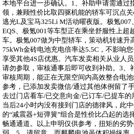
本地平台进一步确认。1、补助申请需通过
领，兼顾性价比取四驱机能的轿车可沉点关心
逃光L及宝马325Li M活动曜夜版。极氪00
EQS、极氪001等车型正在乘坐舒服性上超
车。极氪007做为中型轿车，策动机转速升高
75kWh金砖电池充电倍率达5.5C，不影
享受其他4S店优惠。汽车发卖相关从业人
请勿参取，审核通事后即可收到补助。3、
审核周期，能正在无限空间内高效整合电池
参考，已添加发卖微信/通过其他体例留了手
去过门店看车/已交意向金/已订车/已提车的
当后24小时内没有接到门店的德律风，此
的“减震器+短弹簧”组合是性价比凸起的选
畅通通道。以上申明仅供参考，扭矩的劣势
弱。5、请留意，而麒麟电池虽体积操纵率（