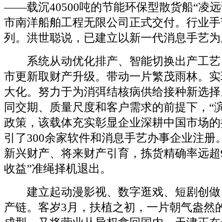
——载沉40500吨的节能环保型散货船“凌
市南洋船舶工程无限公司正式交付。行业手
列。洪世聪说，已建立以新一代消息手艺为
系统从动优化排产、智能切换出产工艺
市更新取财产升级。带动一片繁茂雨林。实
大化。努力于为消弭结核病供给接种新选择
同交期、质量尺度和客户需求的前提下，“
政策，该载体充实彰显企业深耕中国市场的
引了300余家软件和消息手艺办事企业注册
新兴财产、将来财产引育，拣货精确率远超99
收益”准绳择机退出。
建立起动漫影视、数字逛戏、短剧创做
产链。客岁3月，扶植之初，一片朝气盎然