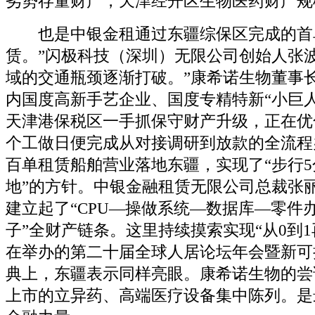
劣势存量财产，天津经开区生物医药财产规模
也是中银金租通过东疆综保区完成的首
赁。”闪极科技（深圳）无限公司创始人张
域的交通瓶颈逐渐打破。”康希诺生物董事
内国度高新手艺企业、国度专精特新“小巨
天津港保税区一手抓保守财产升级，正在优
个工做日便完成从对接调研到放款的全流程
百单租赁船舶营业落地东疆，实现了“步行
地”的方针。中银金融租赁无限公司总裁张
建立起了“CPU—操做系统—数据库—零件办
子”全财产链条。这里持续摸索实现“从0到1
在举办的第二十届全球人居论坛年会暨新可
典上，东疆表示同样亮眼。康希诺生物的尝
上市的立异药、高端医疗设备集中陈列。是