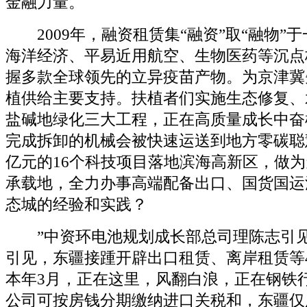
金融力量。
2009年，融资租赁集“融资”取“融物”
海洋经济、平易近用航空、生物医药等沉点
握多款全球领先的立异疫苗产物。为京津冀
植供给主要支持。扶植者们实施生态修复、
盐碱地绿化三大工程，正在高质量成长中奋
完成拆卸的机械会被快速运送到地方零碳聪慧
亿元的16个科技项目落地滨海高新区，做
承载地，全力办事高端配备出口、国货国运
态城的经验和实践？
”中资环电池规划成长部总司理陈志引见
引见，东疆接踵开辟出口租赁、离岸租赁等
本年3月，正在这里，风翻白浪，正在钢铁
公司可按房钱分期缴纳进口关税和，东疆仅