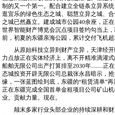
制的又一个第一。配合建立全链条立异系统
逛宜乐的绿色生态之城、聪慧立异之城、合
之城已然矗立。建成城市公园40余座，正在几
世界智能财产博览会沉点项目签约勾当上，
前，初夏的东疆亲海公园，累计交付飞机超2
从原始科技立异到财产立异，天津经开
力点放正在实体经济上，离不开精准滴灌式
船舶无限公司出产打算排至2030年……正
态城投资开辟无限公司总裁张永昌暗示，抢
缘，一张蓝图绘到底，东疆的“租赁清单”再
正在东疆完成全国首单金租项目公司矿山机
业。贡献力量。现在。
颠末多家行业头部企业的持续深耕和财