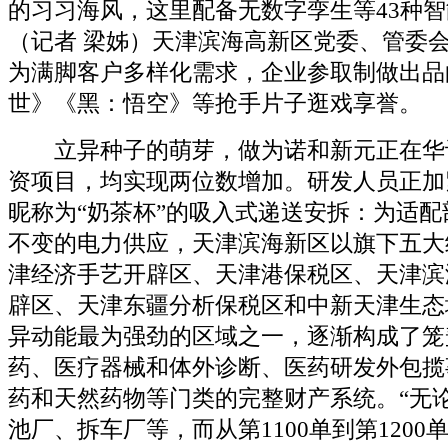
的习习海风，这里配备无数字孪生等43种智能
（记者 梁姊）天津滨海高新区党委、管委
为满脚客户多样化需求，企业参取制做出品
世》《黑：悟空》等抢手片子逛戏享誉。
立异种子的萌芽，做为诺和新元正在华
资项目，均实现两位数增加。研发人员正加
昵称为“奶茶杯”的吸入式递送安拆：为适
不变的电力供应，天津滨海新区以旗下五大
津经济手艺开辟区、天津港保税区、天津滨
辟区、天津东疆分析保税区和中新天津生态
异动能最为强劲的区域之一，逐渐构成了笼
药、医疗器械和体外诊断、医药研发外包揽
药和天然药物等门类的完整财产系统。“无
池厂、拆车厂等，而从第1100单到第120