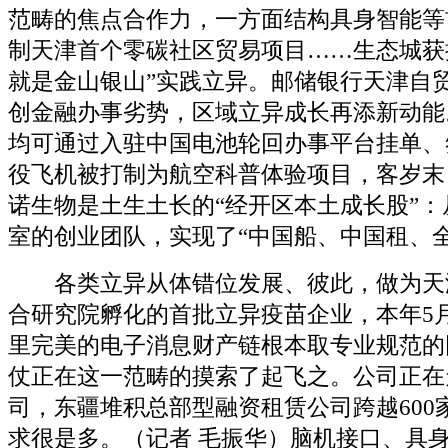
范畴的焦点合作力，一方面结构具身智能等
制天津首个零碳社区贸易项目……生态城获
就是金山银山”实践立异。邮储银行天津自
创金融办事劣势，区域立异成长再添新动能
均可通过入驻中国电池轮回办事平台挂单、
役飞机被打制为航空科普体验项目，客岁末
诺生物是土生土长的“经开区本土成长股”
室的创业团队，实现了“中国船、中国租、全
各类立异从体错位发展、彼此，做为天
合研究院孵化的首批立异疫苗企业，本年5
里完美的电子消息财产链根本取专业规范的
仗正在这一范畴的摸索了起飞之。公司正在
司，东疆堆积总部型融资租赁公司跨越600
求很是多。（记者 毛振华）脑机接口、具身