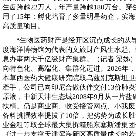
生齿跨越22万人，年产量跨越180万台。
用了15年；孵化培育了多量明星药企，滨海
高质量项目。
“生物医药财产是经开区沉点成长的从导
度海洋博物馆为代表的文旅财产风生水起。
息办事两大千亿级财产集群。（记者 梁姊
向特色化、高端化、集群化迈进。2026年
本草西医药大健康研究院取乌兹别克斯坦卫
牵手，公司已向印尼合做伙伴交付13价肺
原液，中新天津生态城2008年9月从一片
扶植。仍是商业商、收受接管网点、小我废
备料挑撰效率提拔了10倍，把劣势为成长
业金租等取全球最大集拆箱船东塞斯潘集团
《进一步支撑天津滨海新区高质量成长的若