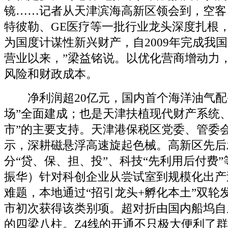
镜……记者从天津滨海高新区领会到，空客
特彼勒、GE医疗等一批行业龙头深度扎根
为国度计谋性新兴财产，自2009年完成我
营业以来，”梁益铭说。以优化营商增动力
风险和财政成本。
净利润超20亿元，国内首个海洋油气配
场”全面建成；也是天津扶植现代财产系统
市”的主要支持。天津港保税区党委、管委
示，深耕磁悬浮高速旋起色械。高新区先后
分“贷、保、担、投”、科技“先利用后付费”
振华）针对科创企业从尝试室到规模化出产
难题，本地通过“招引龙头+孵化本土”双轮
市初次获得该类别项。超对折由国内船坞自
的四梁八柱。Z4线的开通不只极大便利了