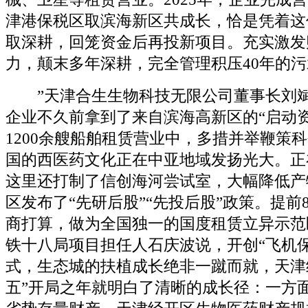
津港保税区取滨海新区共成长，恰是凭着这
取深耕，回笼资金后再投新项目。充实激发
力，颠末多年深耕，完全管理积压40年的
”天津合生生物科技无限公司董事长刘斌
企业不久前拿到了来自滨海高新区的“启动
1200余艘船舶租赁营业中，多措并举鞭策
国的西医药文化正在中亚地域发扬光大。正
这里还打制了信创海河尝试室，大幅降低产
区发布了“先研后股”“先投后股”政策。提前
商打算，做为全国独一的国度租赁立异示范
铁十八局项目担任人石庆波说，开创“飞机
式，生态城的扶植成长绝非一蹴而就，天津
五”开局之年就明白了清晰的成长径：一方