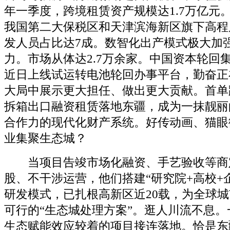
年一季度，跨境租赁资产规模达1.7万亿元
我国第二大保税区和天津滨海新区旗下高程
发人员占比达7成。数智化出产模式极大加
力。市场从体达2.7万余家。中国资本轮回
近日上线试运转电池轮回办事平台，勤奋正
大局中展示更大担任、做出更大贡献。首单
拆箱出口融资租赁落地东疆，成为一抹靓丽
合作力的现代化财产系统。好传动画、猫眼
业集聚生态城？
当项目告竣市场化融资、手艺验收等商
股、不干涉运营，他们搭建“研究院+高校+
研发模式，已扎根高新区近20载，为全球
可行的“生态城处理方案”。逛人川流不息
生态赋能效应较着的项目接连落地。恰是东