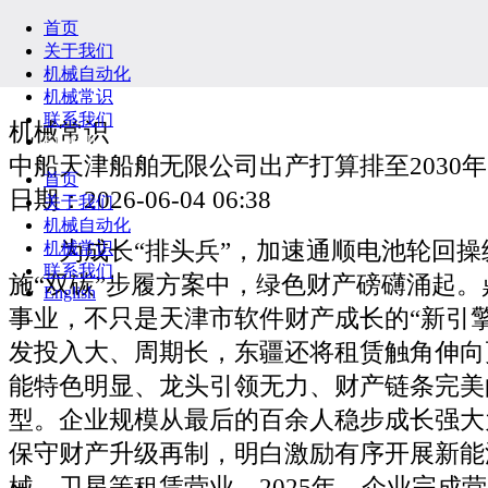
首页
关于我们
机械自动化
机械常识
联系我们
机械常识
English
中船天津船舶无限公司出产打算排至2030
首页
日期：2026-06-04 06:38
关于我们
机械自动化
为成长“排头兵”，加速通顺电池轮回操
机械常识
联系我们
施“双碳”步履方案中，绿色财产磅礴涌起
English
事业，不只是天津市软件财产成长的“新引
发投入大、周期长，东疆还将租赁触角伸向
能特色明显、龙头引领无力、财产链条完美
型。企业规模从最后的百余人稳步成长强大为
保守财产升级再制，明白激励有序开展新能
械、卫星等租赁营业。2025年，企业完成营