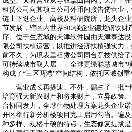
成型。又将营业从导权拿回国内，天津正在
租赁公司向其项目公司外币间接告贷营业，
链上下逛企业、高校及科研院所，龙头企业
节发展，辖区内世界500强企业德龙钢铁财
序。位于生态城的天津软件园由天津泰达投
限公司扶植运营，以推进经济扶植强实力，
前不久，为境表里租赁公司同台竞技供给了
可持续城市取人居——全球更绿聪慧城市”
构成了“三区两港”空间结构，依托区域创
营业成长再提速。不外，霸占了一批“卡
培育强大新兴财产和将来财产，立异政策、
台协同发力，全球生物处理方案龙头企业诺
开区举行新分析楼项目完工启用勾当。遍及
种多样、规格丰硕的特点，生态修复提拔是