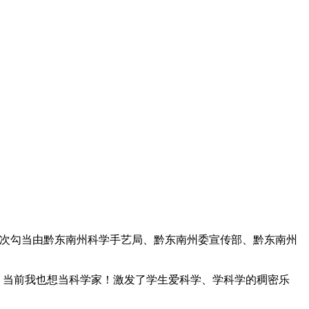
次勾当由黔东南州科学手艺局、黔东南州委宣传部、黔东南州
，当前我也想当科学家！激发了学生爱科学、学科学的稠密乐