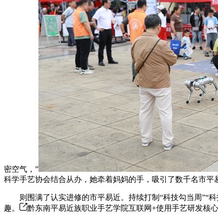
密空气，”
科学手艺协会结合从办，她牵着妈妈的手，吸引了数千名市平
则围满了认实进修的市平易近。持续打制“科技勾当周”“科
趣。
黔东南平易近族职业手艺学院互联网+使用手艺研发核心