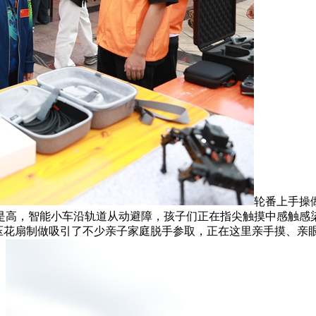
轮番上手操
很是高，智能小车沿轨道从动避障，孩子们正在指尖触摸中感触感
压花扇制做吸引了不少亲子家庭脱手参取，正在这里亲手摸、亲眼