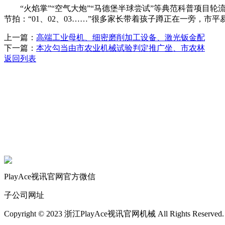
“火焰掌”“空气大炮”“马德堡半球尝试”等典范科普项目轮
节拍：“01、02、03……”很多家长带着孩子蹲正在一旁，
上一篇：
高端工业母机、细密磨削加工设备、激光钣金配
下一篇：
本次勾当由市农业机械试验判定推广坐、市农林
返回列表
关于我们
机械自动化
机械常识
联系我们
PlayAce视讯官网官方微信
子公司网址
Copyright © 2023 浙江PlayAce视讯官网机械 All Rights Reserved