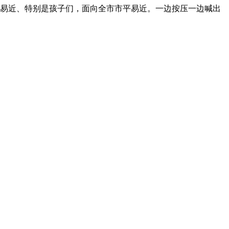
平易近、特别是孩子们，面向全市市平易近。一边按压一边喊出