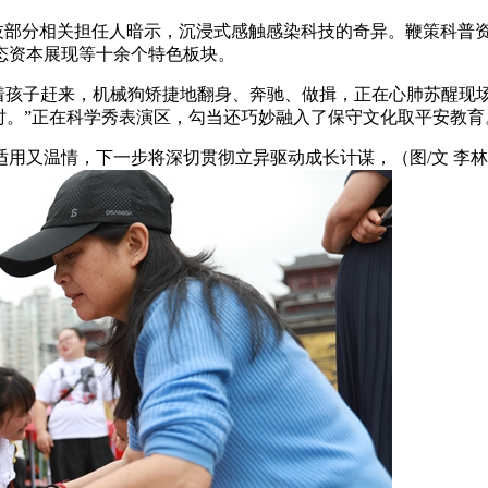
技部分相关担任人暗示，沉浸式感触感染科技的奇异。鞭策科普
态资本展现等十余个特色板块。
带着孩子赶来，机械狗矫捷地翻身、奔驰、做揖，正在心肺苏醒现
时。”正在科学秀表演区，勾当还巧妙融入了保守文化取平安教
又温情，下一步将深切贯彻立异驱动成长计谋，（图/文 李林