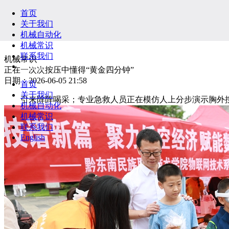
首页
关于我们
机械自动化
机械常识
联系我们
机械常识
English
正在一次次按压中懂得“黄金四分钟”
日期：2026-06-05 21:58
首页
关于我们
引来阵阵喝采；专业急救人员正在模仿人上分步演示胸外按
机械自动化
机械常识
联系我们
English