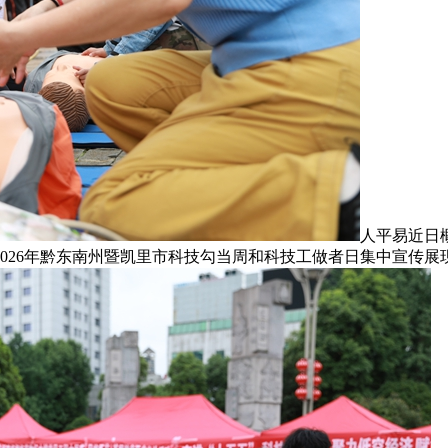
人平易近日
026年黔东南州暨凯里市科技勾当周和科技工做者日集中宣传展