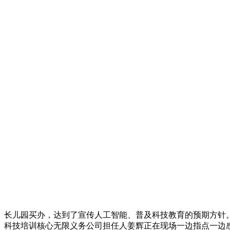
长儿园买办，达到了宣传人工智能、普及科技教育的预期方针
科技培训核心无限义务公司担任人姜辉正在现场一边指点一边