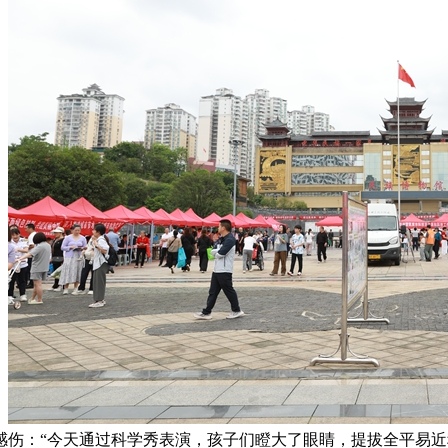
。
感伤：“今天通过科学秀表演，孩子们瞪大了眼睛，提拔全平易近