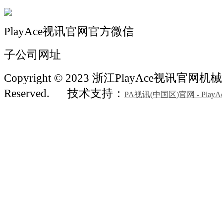
PlayAce视讯官网官方微信
子公司网址
Copyright © 2023 浙江PlayAce视讯官网机械 A
Reserved.
技术支持：
PA视讯(中国区)官网 - PlayA