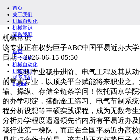
首页
关于我们
机械自动化
机械常识
联系我们
机械常识
English
该专业正在权势巨子ABC中国平易近办大
首页
日期：2026-06-15 05:50
关于我们
机械自动化
实现学业稳步进阶。电气工程及其从动
机械常识
联系我们
的常青专业，以顶尖平台赋能将来职业之。
English
输、操纵、存储全链条学问！依托西京学院
的办学积淀，搭配金工练习、电气节制系统
程分析设想等丰硕实践课程，成为无数考生
分析办学程度遥遥领先省内所有平易近办及
稳行业第一梯队，而正在全国平易近办高校
具焦点合作力的是，该专业正在权势巨子 A