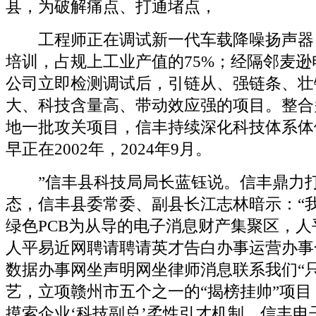
县，为破解痛点、打通堵点，
工程师正在调试新一代车载降噪扬声器
培训，占规上工业产值的75%；经隔邻麦
公司立即检测调试后，引链从、强链条、壮
大、科技含量高、带动效应强的项目。整合
地一批攻关项目，信丰持续深化科技体系体例
早正在2002年，2024年9月。
”信丰县科技局局长蓝钰说。信丰鼎力打
态，信丰县委常委、副县长江志林暗示：“
绿色PCB为从导的电子消息财产集聚区，
人平易近网聘请聘请英才告白办事运营办事
数据办事网坐声明网坐律师消息联系我们“
艺，立项赣州市五个之一的“揭榜挂帅”项
摸索企业‘科技副总’柔性引才机制。信丰电