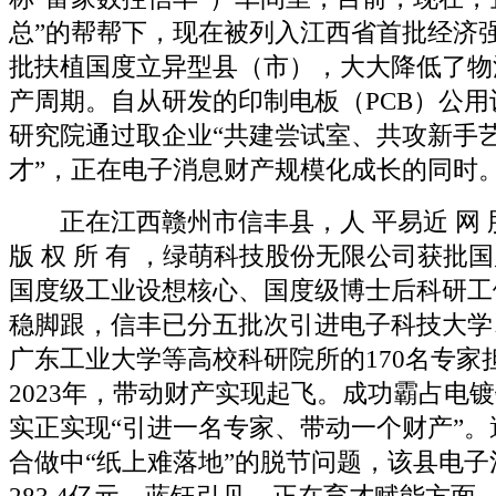
总”的帮帮下，现在被列入江西省首批经济
批扶植国度立异型县（市），大大降低了物
产周期。自从研发的印制电板（PCB）公
研究院通过取企业“共建尝试室、共攻新手
才”，正在电子消息财产规模化成长的同时
正在江西赣州市信丰县，人 平易近 网 股 份
版 权 所 有 ，绿萌科技股份无限公司获批
国度级工业设想核心、国度级博士后科研工
稳脚跟，信丰已分五批次引进电子科技大学
广东工业大学等高校科研院所的170名专家
2023年，带动财产实现起飞。成功霸占电
实正实现“引进一名专家、带动一个财产”
合做中“纸上难落地”的脱节问题，该县电