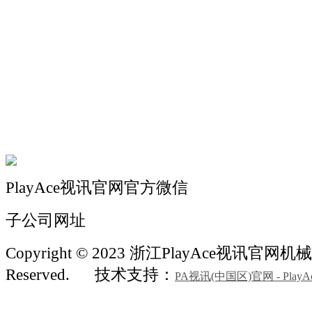
关于我们
机械自动化
机械常识
联系我们
PlayAce视讯官网官方微信
子公司网址
Copyright © 2023 浙江PlayAce视讯官网机械 A
Reserved.
技术支持：
PA视讯(中国区)官网 - PlayA