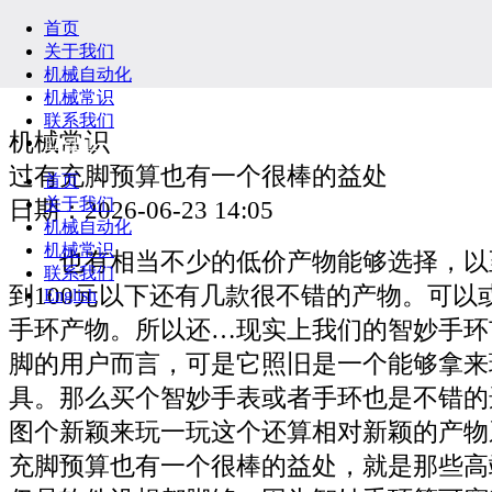
首页
关于我们
机械自动化
机械常识
联系我们
机械常识
English
过有充脚预算也有一个很棒的益处
首页
关于我们
日期：2026-06-23 14:05
机械自动化
机械常识
也有相当不少的低价产物能够选择，以
联系我们
到100元以下还有几款很不错的产物。可以
English
手环产物。所以还…现实上我们的智妙手环
脚的用户而言，可是它照旧是一个能够拿来
具。那么买个智妙手表或者手环也是不错的
图个新颖来玩一玩这个还算相对新颖的产物
充脚预算也有一个很棒的益处，就是那些高