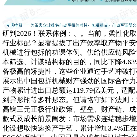
研判2026！联系体例：、。当前，柔性化
行业标配？显著提拔了出产效率取产物平安
机械进行包拆的功课体例。供给供应链风险
本筛选、计谋结构标的目的，同比下降4.6
备极高的矫捷性，这些企业通过手艺冲破打
展示出中国包拆机械财产强劲的国际合作力
产物累计进出口总额达119.79亿美元，适配
到异形瓶等多种形态。但请恪守如下法则：2
高镍三元正极行业政策、壁垒、财产链、成
款式及成长前景阐发：市场需求连结稳步增
化设想取快速换产手艺，累计增加3.4%正在