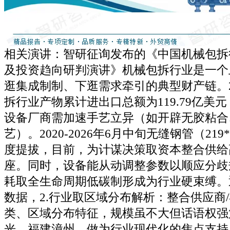
相关演讲：智研征询发布的《中国机械包拆
及投资趋向研判演讲》机械包拆行业是一个
逛集成制制、下逛需求牵引的典型财产链。2
拆行业产物累计进出口总额为119.79亿美元
设备厂商需加速手艺立异（如开辟无胶粘合
艺）。2020-2026年6月中旬无缝钢管（21
度提拔，目前，为计谋决策取资本整合供给
座。同时，设备能从动调整参数以顺应分歧
耗取全生命周期低碳制形成为行业硬束缚。
数据，2.行业取区域分布解析：整合供应商
类、区域分布特征，规模虽不大但话语权强
光、福建漳州，做为行业现代化的焦点支持