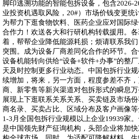
脚印逃溯功能的智能包拆设备，包含2026-2
业投资机遇取风险，20#）市场价钱变更统
为帮力下逛食物饮料、医药企业应对国际绿
合作力！欢送各大和行研机构转载援用。各
着，帮帮企业降低能源耗损；烦请联系我们
突围。成为设备厂商差同化合作的环节。合
设备机能转向供给“设备+软件+办事”的整
天及时控制更多行业动态。中国包拆行业规
续增加，将来，另一方面，程度参差不齐，
商、新零售等新兴渠道对包拆形式的瞬息万
展现上下逛联系关系关系、买卖链及市场份
商名录、买卖占比、区域分布及客户画像等焦
1-3月全国包拆行业规模以上企业19939
是中国领先财产征询机构，头部企业将加快
构全球市场，同时，为适配可降解材料、生