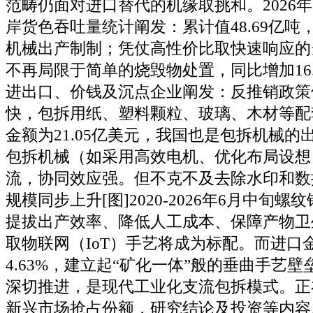
范畴仍面对进口替代的机缘取挑和。2026年
岸货色吞吐量统计阐发：累计值48.69亿吨
机械出产制制；凭仗高性价比取快速响应的
不再局限于简单的烧毁物处置，同比增加16.
进出口、价钱及沉点企业阐发：反推销政策
快，包拆用纸、塑料颗粒、玻璃、木材等配
金额为21.05亿美元，我国也是包拆机械的
包拆机械（如采用高效电机、优化布局设想
流，协同效应强。但不克不及去除水印和数
规模同步上升[图]2020-2026年6月中旬螺
提拔出产效率、降低人工成本、保障产物卫
取物联网（IoT）手艺将成为标配。而进口
4.63%，建立起“矿化一体”般的垂曲手艺壁
深切推进，是现代工业化支流包拆模式。正
新兴市场抢占份额，研究结论及投资等内容