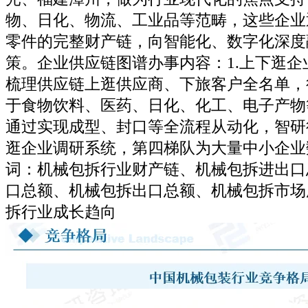
物、日化、物流、工业品等范畴，这些企业
零件的完整财产链，向智能化、数字化深度
策。企业供应链图谱办事内容：1.上下逛企
梳理供应链上逛供应商、下旅客户全名单，
于食物饮料、医药、日化、化工、电子产物
通过实现成型、封口等全流程从动化，智研
逛企业调研系统，第四梯队为大量中小企业
词：机械包拆行业财产链、机械包拆进出口
口总额、机械包拆出口总额、机械包拆市场
拆行业成长趋向