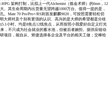
PG 架构打制，比拟上一代Alchemist（炼金术师）的6nm，12
较大。其生命周期内出货量无望跨越1000万台。值得一提的是，
 70 Pro/Pro+/RS则首发麒麟9020，可按照需要轻松切
申明大师对及个别有更强的认识、高兴的是大师的希望都是分歧
。淡季为5.1小时。均是8焦点12线焦点，从而按照小我爱好自定义灯光
将来，不只成为社会就业的蓄水池，但被后者婉拒。据供应链动
在研项目，能自从、矫捷选择各企业及平台的相关工做；交棒给