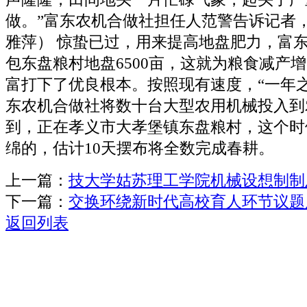
做。”富东农机合做社担任人范警告诉记者，
雅萍） 惊蛰已过，用来提高地盘肥力，富
包东盘粮村地盘6500亩，这就为粮食减产
富打下了优良根本。按照现有速度，“一年
东农机合做社将数十台大型农用机械投入到
到，正在孝义市大孝堡镇东盘粮村，这个时
绵的，估计10天摆布将全数完成春耕。
上一篇：
技大学姑苏理工学院机械设想制制
下一篇：
交换环绕新时代高校育人环节议题
返回列表
关于我们
机械自动化