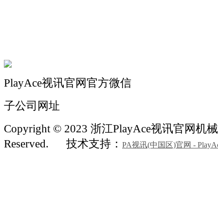
机械常识
联系我们
PlayAce视讯官网官方微信
子公司网址
Copyright © 2023 浙江PlayAce视讯官网机械 A
Reserved.
技术支持：
PA视讯(中国区)官网 - PlayA