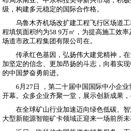
布局东南亚、中东和拉美等新兴市场，积极
级，构建多元稳定的国际合作格。
乌鲁木齐机场改扩建工程飞行区场道工程
程填筑面积约为58 9万㎡，为提高施工效
场道市政工程集团有限公司在。
传承红色基因，弘扬伟大建党精神，在
加坚定的信念、更加昂扬的斗志，向着实现
的中国梦奋勇前进。
6月27日 ，第二十届中国国际中小企业
开幕。众多企业齐聚一堂，展示创新成果，
在全球矿山行业加速迈向绿色低碳、智
大型新能源智能矿卡领域正迎来一场前所未