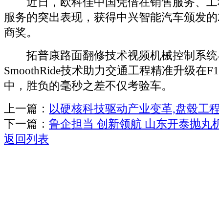
近日，欧科佳中国凭借在销售服务、工
服务的突出表现，获得中兴智能汽车颁发的2
商奖。
拓普康路面翻修技术视频机械控制系统
SmoothRide技术助力交通工程精准升级在
中，胜负的毫秒之差不仅考验车。
上一篇：
以硬核科技驱动产业变革,盘毂工
下一篇：
鲁企担当 创新领航 山东开泰抛丸
返回列表
关于我们
机械自动化