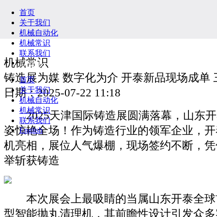
首页
关于我们
机械自动化
机械常识
联系我们
机械常识
English
铸造展为媒 数字化为介 开泰新品现场成单 
首页
关于我们
日期：2025-07-22 11:18
机械自动化
机械常识
2025天津国际铸造展圆满落幕，山东开
联系我们
姿惊艳全场！作为铸造行业的领军企业，开
English
机亮相，展位人气爆棚，现场签约不断，凭
举斩获铸造
本次展会上最吸睛的当属山东开泰全球首发的
型智能抛丸清理机，其前瞻性设计引发众多