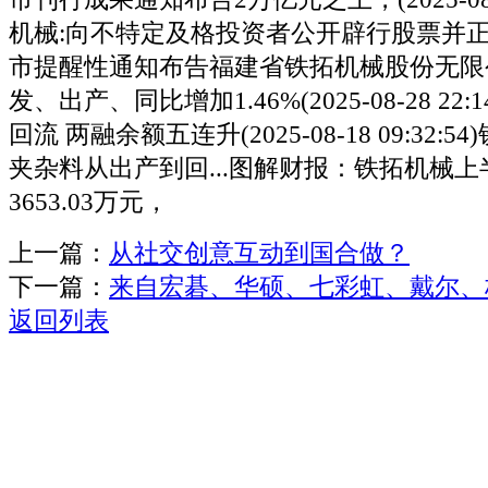
机械:向不特定及格投资者公开辟行股票并
市提醒性通知布告福建省铁拓机械股份无限
发、出产、同比增加1.46%(2025-08-28 22
回流 两融余额五连升(2025-08-18 09:32
夹杂料从出产到回...图解财报：铁拓机械
3653.03万元，
上一篇：
从社交创意互动到国合做？
下一篇：
来自宏碁、华硕、七彩虹、戴尔、
返回列表
关于我们
机械自动化