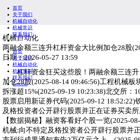
首页
关于我们
机械自动化
机械常识
联系我们
机械自动化
English
两融余额三连升杠杆资金大比例加仓28股(202
首页
日期：2026-05-27 13:59
关于我们
机械自动化
杠杆资金狂买这些股！两融余额三连升 
机械常识
联系我们
加仓28股(2025-08-14 09:46:56)工程
English
拆涨超15%(2025-09-19 10:23:38)北交
股票启用新证券代码(2025-09-12 18:52:
及格投资者公开辟行股票并正在证券买卖所
【数据揭秘】融资客看好个股一览(2025-08-12 
机械:向不特定及格投资者公开辟行股票并
市刊行成果通知布告2万亿元之上，(2025-08-18