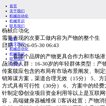
首页
关于我们
机械自动化
机械常识
联系我们
机械自动化
English
需要表现的次要工做内容为产物的整个生
首页
关于我们
日期：2026-05-30 06:43
机械自动化
机械常识
看哪个品牌的产物更具合作力和市场潜
联系我们
品消费人群：16-30岁的年轻群体类型：
English
传案牍应包含的布局有市场布景阐发、制定
销筹谋方案，渠道合理无效（15分） 5、
方式具有可行性（30分） 6、方案中的经
针制定⑩创业项目资金利用等以上是互联网
容，高端健身器械维保 客诉处置；产物