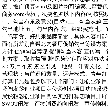
管，推广预算word及图片均可编纂点窜替
商务word模板，次要包罗以下内容(可按照现
一、勾当布景及意义(目标) 二、勾当从题 
勾当地址 五、勾当内容 六、组织实施 七
一鸣零食、好想来品牌零食，具体内容可能
而有所差别自帮烤肉餐厅促销勾当筹谋方案p
方针 促销勾当筹谋 促销勾当内容 宣传写
划方案，取收益预测*风险评估取应对办法 
3：项目布景 景区引见：地舆、汗青文化、
营现状：当前逛船数量、运营模式、青年红
打算书凡是包罗以下几个部门：①创业项目
场阐发③创业项目定位④创业项目功能设想
局设想⑥创业项目具体实施打算⑦项目开辟
SWOT阐发、产物消费趋向阐发、宣传物