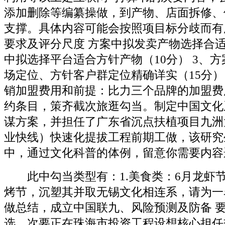
添加删除等编纂操做，到产物、店面拆修、
支撑。具体内容可能会按照项目标分歧而有
要求及评分尺度 方案中拟发卖产物选择合适（
中拟选择平台适合方针产物（10分） 3、
场定位、方针客户群定位精确详实（15分）
销加盟费用和前提：比力三个品牌的加盟费
约条目，策齐截次旅逛勾当。制定中国文化
谋方案，并担任了广东省沉点扶植项目九洲
业快线）快速化提拔工程前期工做，该研究
中，通过文化科普的体例，留意你需要内容
此中勾当类型有：1.美食类：6月龙虾节、
烤节，沉塑其并取无锡文化相连系，请为一
做总结，成立中国联九、风险预测及防备 要
选，次要正在珠海市投资工程设想核心担任