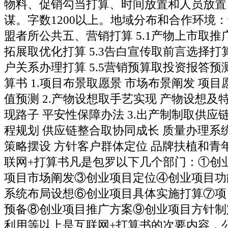
物料、促销勾当打算、时间放置和人员放置
谋。字数1200以上。地域分布和合作环境
盟者所公共五、营销打算 5.1产物上市取推广
拓展取优化打算 5.3告白宣传取前言选择打算
户关系办理打算 5.5营销预算取投资报答
算书 1.项目布景取愿景 市场布景阐发 项目
值预测 2.产物设想取手艺实现 产物设想及
现路子 平安性保障办法 3.出产制制取供应
程规划 供应链整合取协同成长 质量办理系统
策略摆设 方针客户群体定位 品牌扶植和青
联网+打算书凡是包罗以下几个部门：①创
项目市场阐发③创业项目定位④创业项目功
系统布局设想⑥创业项目具体实施打算⑦项
预备⑧创业项目推广方案⑨创业项目方针制
利用等以上是互联网+打算书的次要内容，