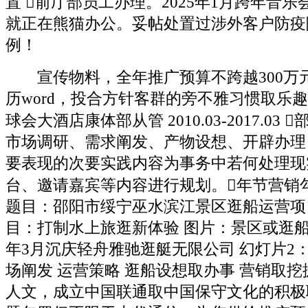
置 前厅部员工办理。2025年1月跨年音乐会
就正在熊猫办公。妥帖处置过涉外客户防疫
例！
宣传物料，全年推广预算不跨越300万
历word，投合方针客群的旁不雅习惯取乐
球会大酒店康体部从管 2010.03-2017.03
市场调研、需求阐发、产物设想、开辟办理
要表现的次要实践内容为事务中若何处理现
台、邀请嘉宾等内容进行规划。年节营销
题目：邵阳市绥宁巫水滨江景区逛船运营项
目：打制水上旅逛新体验 图片：景区或逛船的
年3月沉庆轻舟雅驰逛艇无限公司 幻灯片2：
场阐发 运营策略 逛船设想取办事 营销取
人文，成立中国联通取中国保守文化的积极