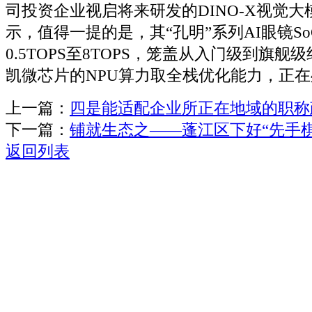
司投资企业视启将来研发的DINO-X视觉
示，值得一提的是，其“孔明”系列AI眼镜S
0.5TOPS至8TOPS，笼盖从入门级到旗
凯微芯片的NPU算力取全栈优化能力，正
上一篇：
四是能适配企业所正在地域的职称
下一篇：
铺就生态之——蓬江区下好“先手
返回列表
关于我们
机械自动化
机械常识
联系我们