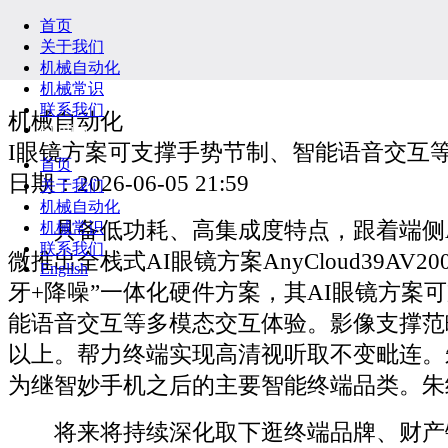
首页
关于我们
机械自动化
机械常识
联系我们
机械自动化
English
I眼镜方案可支撑手势节制、智能语音交互
首页
日期：2026-06-05 21:59
关于我们
机械自动化
具备低功耗、高集成度特点，跟着端侧A
机械常识
联系我们
微推出全栈式AI眼镜方案AnyCloud39AV2
English
牙+降噪”一体化硬件方案，其AI眼镜方案
能语音交互等多模态交互体验。影像支撑范畴
以上。帮力终端实现高清视听取不变毗连。
为继智妙手机之后的主要智能终端品类。朱
将来将持续深化取下逛终端品牌、财产