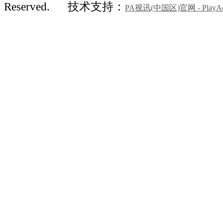
Reserved.
技术支持：
PA视讯(中国区)官网 - PlayA