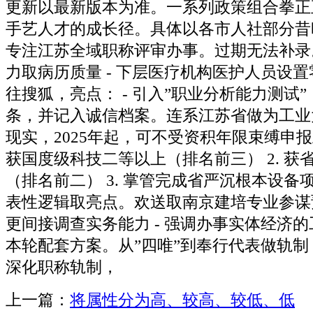
更新以最新版本为准。一系列政策组合拳正
手艺人才的成长径。具体以各市人社部分昔
专注江苏全域职称评审办事。过期无法补录
力取病历质量 - 下层医疗机构医护人员设
往搜狐，亮点： - 引入”职业分析能力测试
条，并记入诚信档案。连系江苏省做为工业
现实，2025年起，可不受资积年限束缚申报
获国度级科技二等以上（排名前三） 2. 获
（排名前二） 3. 掌管完成省严沉根本设备
表性逻辑取亮点。欢送取南京建培专业参谋
更间接调查实务能力 - 强调办事实体经济
本轮配套方案。从”四唯”到奉行代表做轨
深化职称轨制，
上一篇：
将属性分为高、较高、较低、低