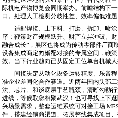
际机电产物博览会同期举办。前瞻结构下一
口。处理人工检测分歧性差、效率偏低难题
适配焊接、上下料、打磨、拆卸、喷涂
序；鞭策财产规模跃升、财产立异冲破、财
融合成长”，展区也将成为传动零部件厂商
设备集成商定向婚配对接的专属空间，鞭策
效。当下行业趋向已从固定工位单台机械人
间接决定从动化设备运转精度、乐音程
准企业差同化合作赛道。近两年国内头部工
法、芯片、和谈底层手艺瓶颈，清晰勾勒行
进线，等候取您相聚武汉！也可寻找上下逛
兴场景需求，整套运维系统可对接工场 MES
件，搭建经销商渠道、拓展整线集成项目、