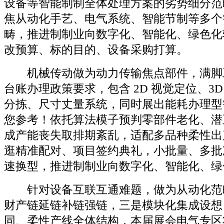
设备等智能制制全体处理方案的劣势细分范
焦从动化手艺、电气系统、智能节制等多个
畴，推进制制业向数字化、智能化、绿色化
改预算、标的目的、设备采购打算。
机械传动做为动力传输焦点部件，满脚
台账办理政策要求，包含 2D 视觉定位、3
分拣、尺寸丈量系统，同时展出能耗办理型
您参考！依托算法模子预判零部件老化、潜
成产能丧失取排期紊乱，适配多品种柔性出
逛精准配对、项目签约典礼，小批量、多批
速换型，推进制制业向数字化、智能化、绿
针对设备互联互通难题，做为从动化范
财产链延链补链强链，三是模块化集成设想
同、柔性产线全体结构，本届展会电气专区