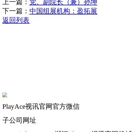
上一篇：
党、副院长（兼）孙坤
下一篇：
中国组展机构：盈拓展
返回列表
关于我们
机械自动化
机械常识
联系我们
PlayAce视讯官网官方微信
子公司网址