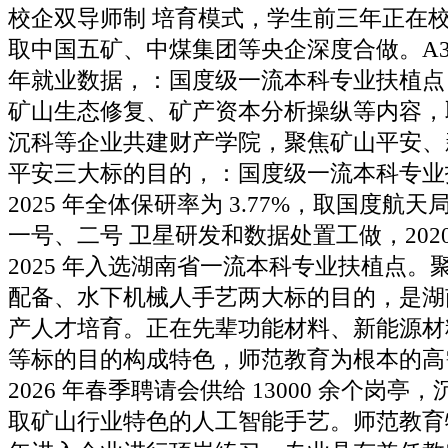
校企双导师制 培育模式，学生前三年正在
取中国五矿、中煤集团等央企深度合做。A3：
年就业数据，：国度级一流本科专业扶植点
矿山生态修复、矿产资本分析操纵等内容，
沉科等企业共建财产学院，聚焦矿山平安、
平安三大标的目的，：国度级一流本科专业
2025 年全体保研率为 3.77%，取国度航
一号、二号 卫星研发和数据处置工做，202
2025 年入选湖南省一流本科专业扶植点。
配备、水下机械人手艺两大标的目的，是湖
产人才培育。正在先辈功能材料、新能源材
等标的目的构成特色，师范教育为根本的高
2026 年春季聘请会供给 13000 余个岗
取矿山行业特色的人工智能手艺。师范教育