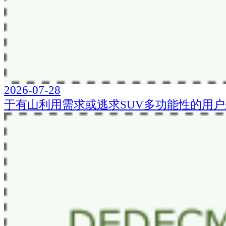
2026-07-28
于有山利用需求或逃求SUV多功能性的用户