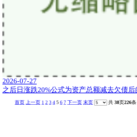
2026-07-27
之后日涨跌20%公式为资产总额减去欠债后
首页
上一页
1
2
3
4
5
6
7
下一页
末页
共
38
页
226
条
关于我们