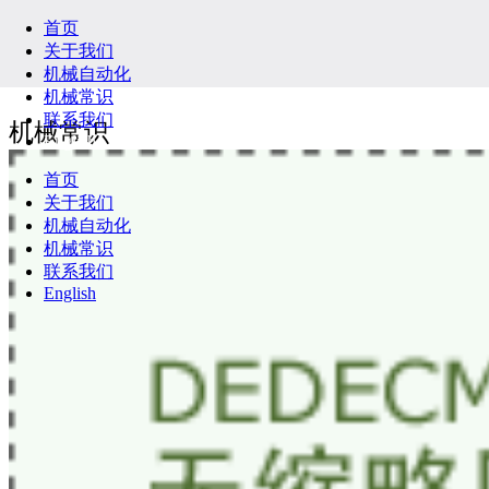
首页
关于我们
机械自动化
机械常识
联系我们
机械常识
English
首页
关于我们
机械自动化
机械常识
联系我们
English