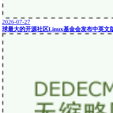
2026-07-27
球最大的开源社区Linux基金会发布中英文