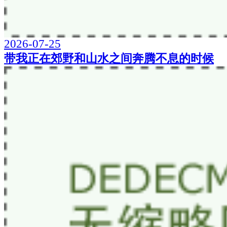
2026-07-25
带我正在郊野和山水之间奔腾不息的时候