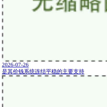
2026-07-26
是其价钱系统连结平稳的主要支持