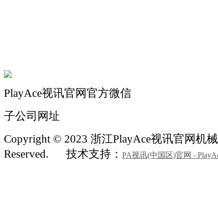
机械自动化
机械常识
联系我们
PlayAce视讯官网官方微信
子公司网址
Copyright © 2023 浙江PlayAce视讯官网机械 A
Reserved.
技术支持：
PA视讯(中国区)官网 - PlayA